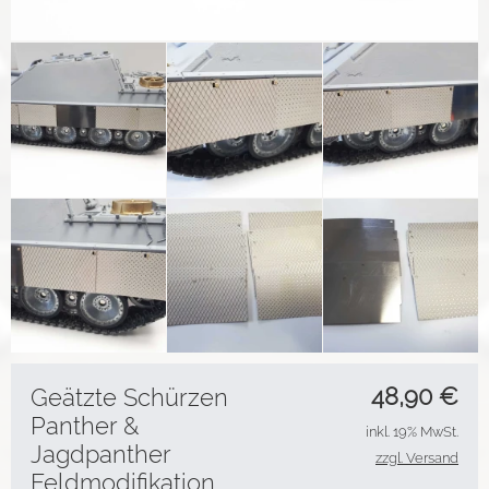
48,90
€
Geätzte Schürzen
Panther &
inkl. 19% MwSt.
Jagdpanther
zzgl. Versand
Feldmodifikation