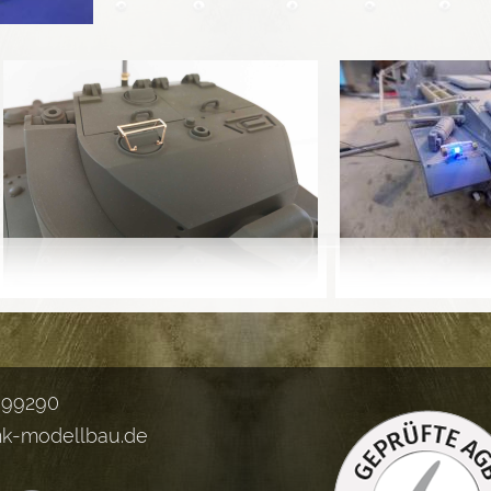
099290
nk-modellbau.de